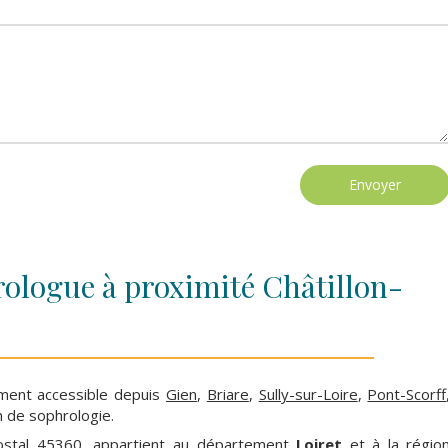
Envoyer
ologue à proximité Châtillon-
ement accessible depuis
Gien
,
Briare
,
Sully-sur-Loire
,
Pont-Scorff
n de sophrologie.
ostal 45360, appartient au département
Loiret
et à la régio