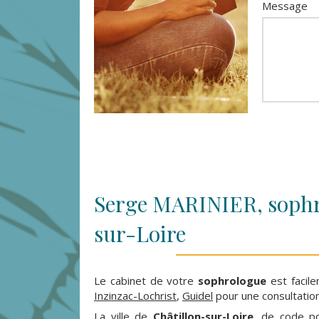
Message
Serge MARINIER, sophr
sur-Loire
Le cabinet de votre
sophrologue
est facil
Inzinzac-Lochrist
,
Guidel
pour une consultatio
La ville de
Châtillon-sur-Loire
, de code p