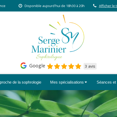
ance
Disponible aujourd'hui de 18h30 à 20h
Afficher le
Google
3 avis
proche de la sophrologie
Mes spécialisations
Séances et t