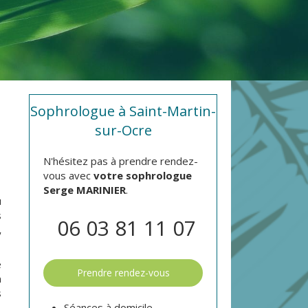
Sophrologue à Saint-Martin-
sur-Ocre
N'hésitez pas à prendre rendez-
vous avec
votre sophrologue
Serge MARINIER
.
u
s
06 03 81 11 07
,
e
Prendre rendez-vous
n
s
Séances à domicile