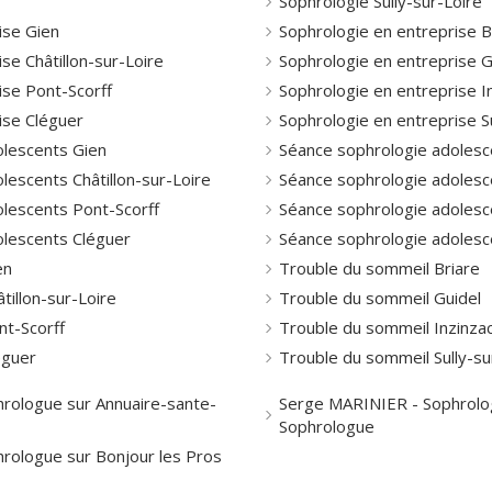
Sophrologie Sully-sur-Loire
ise Gien
Sophrologie en entreprise B
se Châtillon-sur-Loire
Sophrologie en entreprise G
ise Pont-Scorff
Sophrologie en entreprise I
ise Cléguer
Sophrologie en entreprise Su
olescents Gien
Séance sophrologie adolesc
lescents Châtillon-sur-Loire
Séance sophrologie adolesc
lescents Pont-Scorff
Séance sophrologie adolesce
olescents Cléguer
Séance sophrologie adolesce
en
Trouble du sommeil Briare
tillon-sur-Loire
Trouble du sommeil Guidel
nt-Scorff
Trouble du sommeil Inzinzac
éguer
Trouble du sommeil Sully-su
rologue sur Annuaire-sante-
Serge MARINIER - Sophrolo
Sophrologue
rologue sur Bonjour les Pros