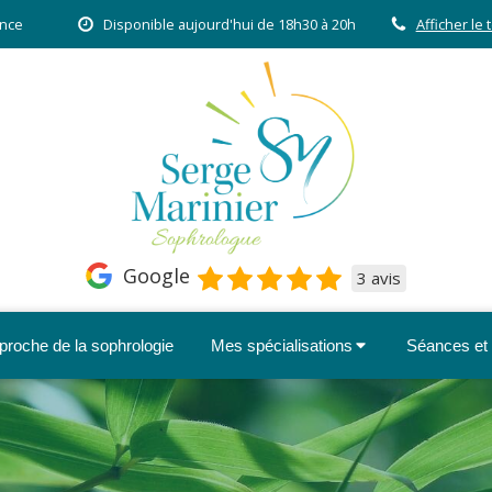
ance
Disponible aujourd'hui de 18h30 à 20h
Afficher le
Google
3 avis
proche de la sophrologie
Mes spécialisations
Séances et t