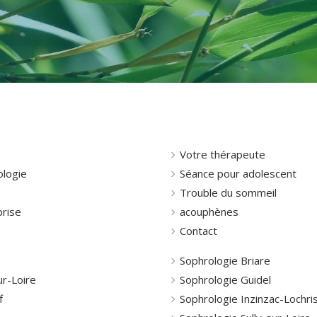
Votre thérapeute
ologie
Séance pour adolescent
Trouble du sommeil
prise
acouphènes
Contact
Sophrologie Briare
ur-Loire
Sophrologie Guidel
f
Sophrologie Inzinzac-Lochri